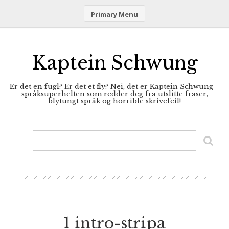
Primary Menu
Skip
to
content
Kaptein Schwung
Er det en fugl? Er det et fly? Nei, det er Kaptein Schwung –
språksuperhelten som redder deg fra utslitte fraser,
blytungt språk og horrible skrivefeil!
1 intro-stripa